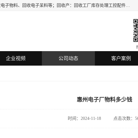
深圳市龙华区欣辉达电子商行主要服务：回收电子元件、回收电子物料、回收电子呆料等；回收产：回收工厂库存处理工控配件，电子集成电路，电子呆料，机器视觉，仪器仪表，传感器，扫描设备，三菱/西门子、松下，SMC,KEYENCE,COGNEX,PLC、回收各品牌IC二三极管，电子板，蓝牙WIFI模块，数码产品，U盘等电子产品的回收，长期提供上门回收服务。
企业视频
公司动态
客户案例
惠州电子厂物料多少钱
时间：2024-11-18
点击次数：50