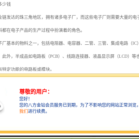
多少钱
业链发达的珠三角地区，拥有诸多电子厂，而这些电子厂则需要大量的电
料都在电子产品的生产过程中扮演着的角色。
子厂基本的物料之一，包括电阻器、电容器、二管、三管、集成电路（IC
。此外，半成品如电路板（PCB）、线路连接器、液晶显示屏（LCD）
有特定功能的电路板或模块。
过程中，还需要各种辅助材料如导线、线束、绝缘胶带、锡膏等，用于连
、组装机器人等也是电子厂生产中的物料。
一些其他材料如固态硬盘（SSD）、智能芯片等，这些材料在特定类型的
及机械零部件等，主要用于制作电子产品的结构零部件。
，合理管理这些电子厂物料至关重要。物料的准确出库与发放、库存管理