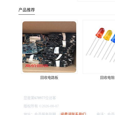
产品推荐
收电路板
回收电阻电容
上
您是第
678977
位访客
版权所有 ©2026-08-07
粤ICP备2024306263号
深圳市龙华
地址：会员服务到期 （
续费请联系我们
） 电话：会员