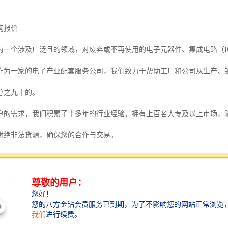
购报价
为一个涉及广泛且的领域，对废弃或不再使用的电子元器件、集成电路（I
作为一家的电子产业配套服务公司，我们致力于帮助工厂和公司从生产、
分之九十的。
户的需求，我们积累了十多年的行业经验，拥有上百名大专及以上市场，
谢绝非法货源，确保您的合作与交易。
资源节约、环境保护和经济效益的重要手段。通过对各种电子物料的回收
相关企业提供稳定的原材料来源，降低生产成本，实现经济效益的双赢局
类型广泛多样，包括电子元器件、集成电路（IC）、电路板（PCB）、
定制化的收购方案，确保满足您的需求。