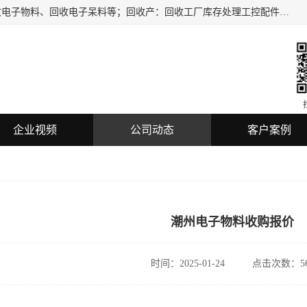
深圳市龙华区欣辉达电子商行主要服务：回收电子元件、回收电子物料、回收电子呆料等；回收产：回收工厂库存处理工控配件，电子集成电路，电子呆料，机器视觉，仪器仪表，传感器，扫描设备，三菱/西门子、松下，SMC,KEYENCE,COGNEX,PLC、回收各品牌IC二三极管，电子板，蓝牙WIFI模块，数码产品，U盘等电子产品的回收，长期提供上门回收服务。
企业视频
公司动态
客户案例
潮州电子物料收购报价
时间：2025-01-24
点击次数：56