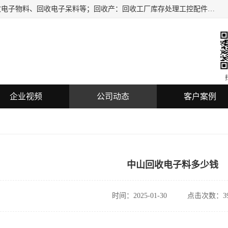
深圳市龙华区欣辉达电子商行主要服务：回收电子元件、回收电子物料、回收电子呆料等；回收产：回收工厂库存处理工控配件，电子集成电路，电子呆料，机器视觉，仪器仪表，传感器，扫描设备，三菱/西门子、松下，SMC,KEYENCE,COGNEX,PLC、回收各品牌IC二三极管，电子板，蓝牙WIFI模块，数码产品，U盘等电子产品的回收，长期提供上门回收服务。
企业视频
公司动态
客户案例
中山回收电子料多少钱
时间：2025-01-30
点击次数：39