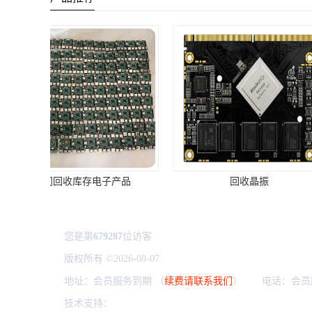
回收晶振
回收积压
您是第
679287
位访客
版权所有 ©2026-08-07
粤ICP备2024306263号
深圳市龙华
地址：会员服务到期 （
续费请联系我们
） 电话：会员
技术支持：
八方资源网
免责声明
管理员入口
网站地图