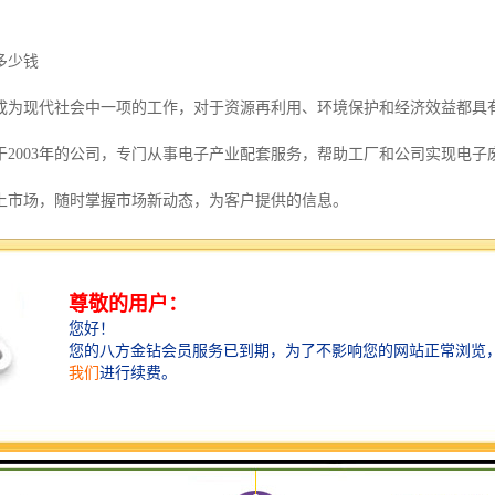
多少钱
成为现代社会中一项的工作，对于资源再利用、环境保护和经济效益都具
于2003年的公司，专门从事电子产业配套服务，帮助工厂和公司实现电
上市场，随时掌握市场新动态，为客户提供的信息。
各种废弃或不再使用的电子元器件、集成电路、电路板、液晶显示屏等。
时也带来经济效益。对于中山地区的电子料回收市场，有一家公司提供回
程包括收集、分类、拆解、检测、处理和储存与运输等环节。在回收过程
标准体系，加强与企业、和个人的合作，同时提高公众对电子废料回收的
临着挑战，如电子废料种类繁多、含有有毒有害物质、回收渠道不畅等问