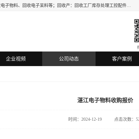
深圳市龙华区欣辉达电子商行主要服务：回收电子元件、回收电子物料、回收电子呆料等；回收产：回收工厂库存处理工控配件，电子集成电路，电子呆料，机器视觉，仪器仪表，传感器，扫描设备，三菱/西门子、松下，SMC,KEYENCE,COGNEX,PLC、回收各品牌IC二三极管，电子板，蓝牙WIFI模块，数码产品，U盘等电子产品的回收，长期提供上门回收服务。
企业视频
公司动态
客户案例
湛江电子物料收购报价
时间：2024-12-19
点击次数：52