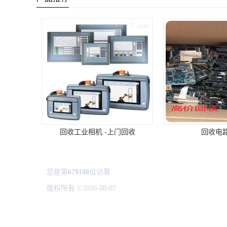
回收工业相机 -上门回收
回收电
您是第
679108
位访客
版权所有 ©2026-08-07
粤ICP备2024306263号
深圳市龙华
地址：会员服务到期 （
续费请联系我们
） 电话：会员
技术支持：
八方资源网
免责声明
管理员入口
网站地图