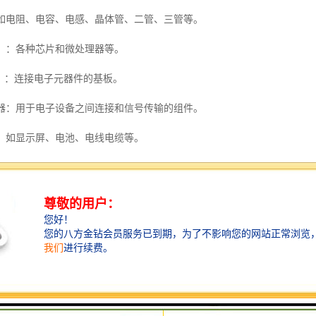
：如电阻、电容、电感、晶体管、二管、三管等。
IC）：各种芯片和微处理器等。
CB）：连接电子元器件的基板。
感器：用于电子设备之间连接和信号传输的组件。
料：如显示屏、电池、电线电缆等。
购的流程
程一般包括以下几个环节：
与评估：收购企业收集市场上的电子物料信息，并对其进行初步评估。
价：与电子物料持有者协商，确定收购价格和交易方式。
：完成交易后，负责将电子物料运输至**地点。
类：对收购的电子物料进行检测和分类，以便后续处理。