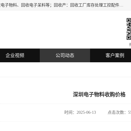
深圳市龙华区欣辉达电子商行主要服务：回收电子元件、回收电子物料、回收电子呆料等；回收产：回收工厂库存处理工控配件，电子集成电路，电子呆料，机器视觉，仪器仪表，传感器，扫描设备，三菱/西门子、松下，SMC,KEYENCE,COGNEX,PLC、回收各品牌IC二三极管，电子板，蓝牙WIFI模块，数码产品，U盘等电子产品的回收，长期提供上门回收服务。
企业视频
公司动态
客户案例
深圳电子物料收购价格
时间：2025-06-13
点击次数：55