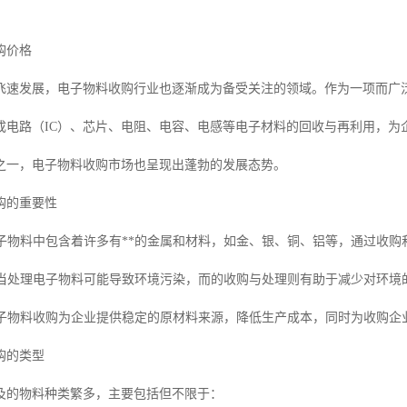
购价格
飞速发展，电子物料收购行业也逐渐成为备受关注的领域。作为一项而广
成电路（IC）、芯片、电阻、电容、电感等电子材料的回收与再利用，为
之一，电子物料收购市场也呈现出蓬勃的发展态势。
购的重要性
：电子物料中包含着许多有**的金属和材料，如金、银、铜、铝等，通过收
：不当处理电子物料可能导致环境污染，而的收购与处理则有助于减少对环境
：电子物料收购为企业提供稳定的原材料来源，降低生产成本，同时为收购企
购的类型
及的物料种类繁多，主要包括但不限于：